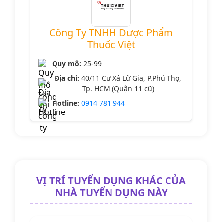
Công Ty TNHH Dược Phẩm
Thuốc Việt
Quy mô:
25-99
Địa chỉ:
40/11 Cư Xá Lữ Gia, P.Phú Thọ,
Tp. HCM (Quận 11 cũ)
Hotline:
0914 781 944
VỊ TRÍ TUYỂN DỤNG KHÁC CỦA
NHÀ TUYỂN DỤNG NÀY