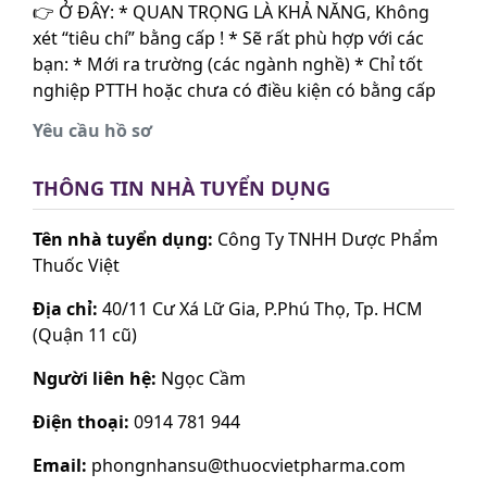
👉 Ở ĐÂY: * QUAN TRỌNG LÀ KHẢ NĂNG, Không
xét “tiêu chí” bằng cấp ! * Sẽ rất phù hợp với các
bạn: * Mới ra trường (các ngành nghề) * Chỉ tốt
nghiệp PTTH hoặc chưa có điều kiện có bằng cấp
Yêu cầu hồ sơ
THÔNG TIN NHÀ TUYỂN DỤNG
Tên nhà tuyển dụng:
Công Ty TNHH Dược Phẩm
Thuốc Việt
Địa chỉ:
40/11 Cư Xá Lữ Gia, P.Phú Thọ, Tp. HCM
(Quận 11 cũ)
Người liên hệ:
Ngọc Cầm
Điện thoại:
0914 781 944
Email:
phongnhansu@thuocvietpharma.com