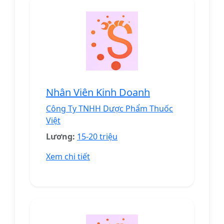
Nhân Viên Kinh Doanh
Công Ty TNHH Dược Phẩm Thuốc
Việt
Lương:
15-20 triệu
Xem chi tiết