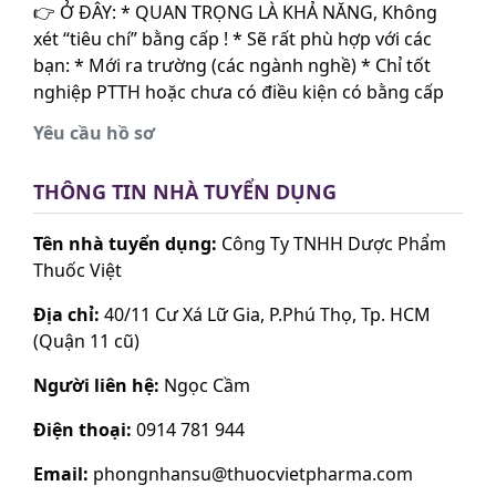
👉 Ở ĐÂY: * QUAN TRỌNG LÀ KHẢ NĂNG, Không
xét “tiêu chí” bằng cấp ! * Sẽ rất phù hợp với các
bạn: * Mới ra trường (các ngành nghề) * Chỉ tốt
nghiệp PTTH hoặc chưa có điều kiện có bằng cấp
Yêu cầu hồ sơ
THÔNG TIN NHÀ TUYỂN DỤNG
Tên nhà tuyển dụng:
Công Ty TNHH Dược Phẩm
Thuốc Việt
Địa chỉ:
40/11 Cư Xá Lữ Gia, P.Phú Thọ, Tp. HCM
(Quận 11 cũ)
Người liên hệ:
Ngọc Cầm
Điện thoại:
0914 781 944
Email:
phongnhansu@thuocvietpharma.com