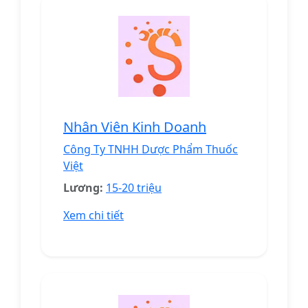
Nhân Viên Kinh Doanh
Công Ty TNHH Dược Phẩm Thuốc
Việt
Lương:
15-20 triệu
Xem chi tiết