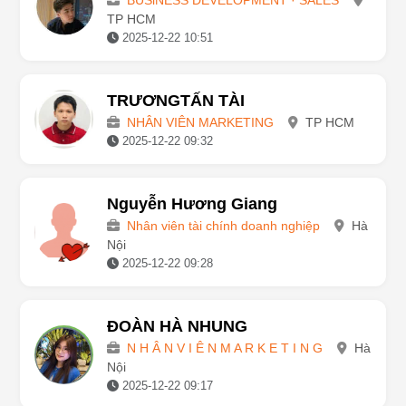
BUSiNESS DEVELOPMENT · SALES
TP HCM
2025-12-22 10:51
TRƯƠNGTẤN TÀI
NHÂN VIÊN MARKETING
TP HCM
2025-12-22 09:32
Nguyễn Hương Giang
Nhân viên tài chính doanh nghiệp
Hà
Nội
2025-12-22 09:28
ĐOÀN HÀ NHUNG
N H Â N V I Ê N M A R K E T I N G
Hà
Nội
2025-12-22 09:17