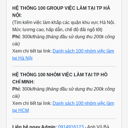
HỆ THỐNG 100 GROUP VIỆC LÀM TẠI TP HÀ
NỘI:
(Tìm kiếm việc làm khắp các quận khu vực Hà Nội.
Mức lương cao, hấp dẫn, chế độ đãi ngộ tốt)
Phí:
300k/tháng
(tháng đầu sử dụng thu 200k công
cài)
Xem chi tiết tại link:
Danh sách 100 nhóm việc làm
tại Hà Nội
HỆ THỐNG 100 NHÓM VIỆC LÀM TẠI TP HỒ
CHÍ MINH:
Phí:
300k/tháng
(tháng đầu sử dụng thu 200k công
cài)
Xem chi tiết tại link:
Danh sách 100 nhóm việc làm
tại HCM
Liên hệ ngay Admin:
0914916123
- Anh Vũ Bá