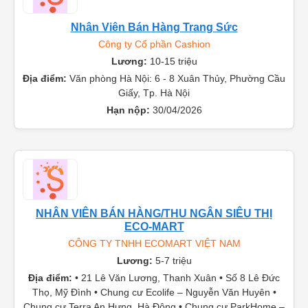
Nhân Viên Bán Hàng Trang Sức
Công ty Cổ phần Cashion
Lương:
10-15 triệu
Địa điểm:
Văn phòng Hà Nội: 6 - 8 Xuân Thủy, Phường Cầu
Giấy, Tp. Hà Nội
Hạn nộp:
30/04/2026
NHÂN VIÊN BÁN HÀNG/THU NGÂN SIÊU THỊ
ECO-MART
CÔNG TY TNHH ECOMART VIỆT NAM
Lương:
5-7 triệu
Địa điểm:
• 21 Lê Văn Lương, Thanh Xuân • Số 8 Lê Đức
Thọ, Mỹ Đình • Chung cư Ecolife – Nguyễn Văn Huyên •
Chung cư Terra An Hưng, Hà Đông • Chung cư ParkHome –