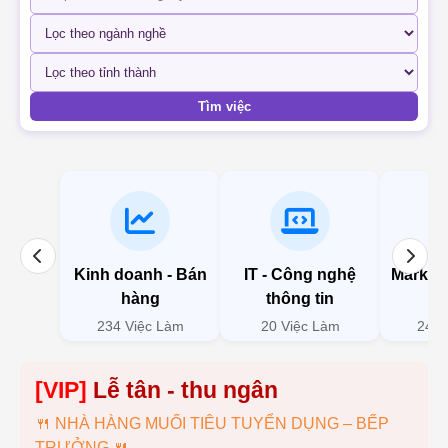
Tìm việc
Kinh doanh - Bán
IT - Công nghệ
Marketi
hàng
thông tin
234 Việc Làm
20 Việc Làm
246 
[VIP]
Lễ tân - thu ngân
🍴 NHÀ HÀNG MUỐI TIÊU TUYỂN DỤNG – BẾP
TRƯỞNG 🍴