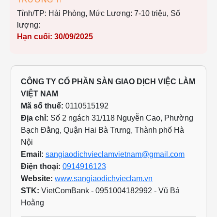
Tỉnh/TP: Hải Phòng,
Mức Lương: 7-10 triệu,
Số
lượng:
Hạn cuối: 30/09/2025
CÔNG TY CỔ PHẦN SÀN GIAO DỊCH VIỆC LÀM
VIỆT NAM
Mã số thuế:
0110515192
Địa chỉ:
Số 2 ngách 31/118 Nguyễn Cao, Phường
Bạch Đằng, Quận Hai Bà Trưng, Thành phố Hà
Nội
Email:
sangiaodichvieclamvietnam@gmail.com
Điện thoại:
0914916123
Website:
www.sangiaodichvieclam.vn
STK:
VietComBank - 0951004182992 - Vũ Bá
Hoằng