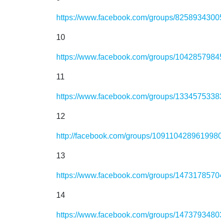
https://www.facebook.com/groups/825893430
10
https://www.facebook.com/groups/104285798
11
https://www.facebook.com/groups/133457533
12
http://facebook.com/groups/109110428961998
13
https://www.facebook.com/groups/147317857
14
https://www.facebook.com/groups/147379348