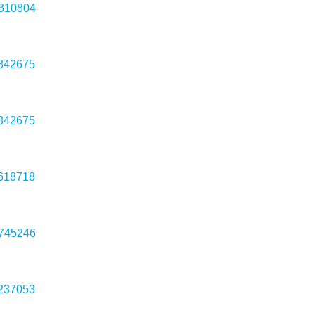
3310804
1842675
1842675
2618718
5745246
9237053