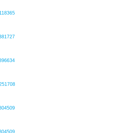
3118365
0381727
8896634
4251708
9804509
9804509