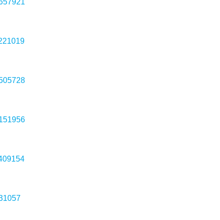
8657921
4221019
9505728
0151956
0409154
131057