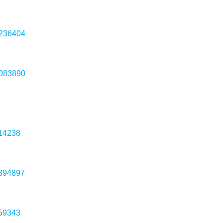
6236404
8083890
114238
5394897
759343