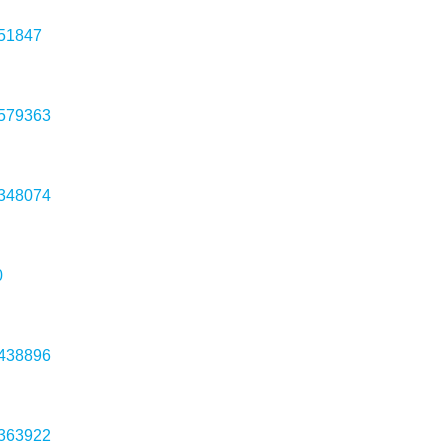
051847
4579363
8348074
0
0438896
0363922