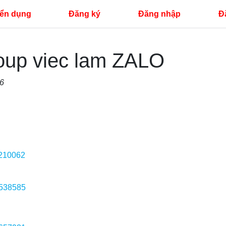
ển dụng
Đăng ký
Đăng nhập
Đ
oup viec lam ZALO
96
9210062
6538585