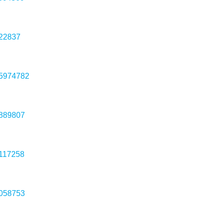
522837
65974782
7889807
0117258
5058753