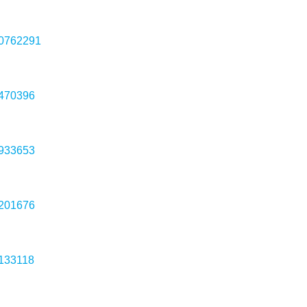
70762291
9470396
5933653
3201676
4133118