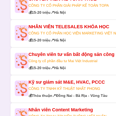
CÔNG TY CỔ PHẦN GIẢI PHÁP KẾ TOÁN TOPA
💰
15-20 triệu
📍
Hà Nội
NHÂN VIÊN TELESALES KHÓA HỌC
CÔNG TY CỔ PHẦN HỌC VIỆN MARKETING VIỆT 
💰
15-20 triệu
📍
Hà Nội
Chuyên viên tư vấn bất động sản công
Công ty cổ phần đầu tư Mai Việt Industrial
💰
15-20 triệu
📍
Hà Nội
Kỹ sư giám sát M&E, HVAC, PCCC
CÔNG TY TNHH KỸ THUẬT NHẤT PHONG
💰
Thỏa thuận
📍
Đồng Nai - Bà Rịa - Vũng Tàu
Nhân viên Content Marketing