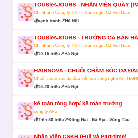
TOUSlesJOURS - NHÂN VIÊN QUẦY (P
Chi nhánh Công ty TNHH Bánh ngọt CJ Việt Nam
💰
cạnh tranh
📍
Hà Nội
TOUSlesJOURS - TRƯỞNG CA BÁN H
Chi nhánh Công ty TNHH Bánh ngọt CJ Việt Nam
💰
10-15 triệu
📍
Hà Nội
HAIRNOVA - CHUỖI CHĂM SÓC DA ĐẦ
Chuỗi chăm sóc da đầu kết hợp công nghệ AI - HAI
💰
15-20 triệu
📍
Hà Nội
kế toán tổng hợp/ kế toán trưởng
công ty AFS
💰
Trên 30 triệu
📍
Đồng Nai - Bà Rịa - Vũng Tàu
Nhân Viên CSKH (Full và Part-time)