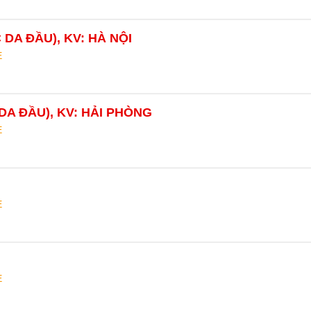
 DA ĐẦU), KV: HÀ NỘI
E
DA ĐẦU), KV: HẢI PHÒNG
E
E
E