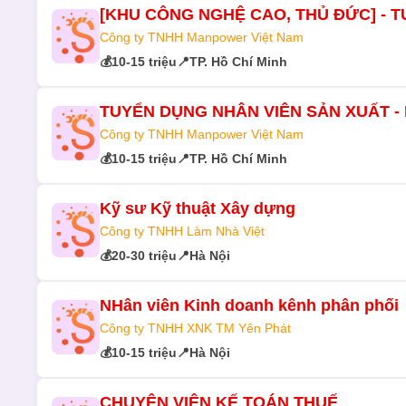
[KHU CÔNG NGHỆ CAO, THỦ ĐỨC] - T
Công ty TNHH Manpower Việt Nam
💰
10-15 triệu
📍
TP. Hồ Chí Minh
TUYỂN DỤNG NHÂN VIÊN SẢN XUẤT -
Công ty TNHH Manpower Việt Nam
💰
10-15 triệu
📍
TP. Hồ Chí Minh
Kỹ sư Kỹ thuật Xây dựng
Công ty TNHH Làm Nhà Việt
💰
20-30 triệu
📍
Hà Nội
NHân viên Kinh doanh kênh phân phối
Công ty TNHH XNK TM Yên Phát
💰
10-15 triệu
📍
Hà Nội
CHUYÊN VIÊN KẾ TOÁN THUẾ