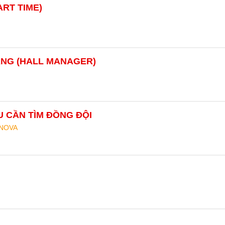
ART TIME)
ÀNG (HALL MANAGER)
U CẦN TÌM ĐỒNG ĐỘI
RNOVA