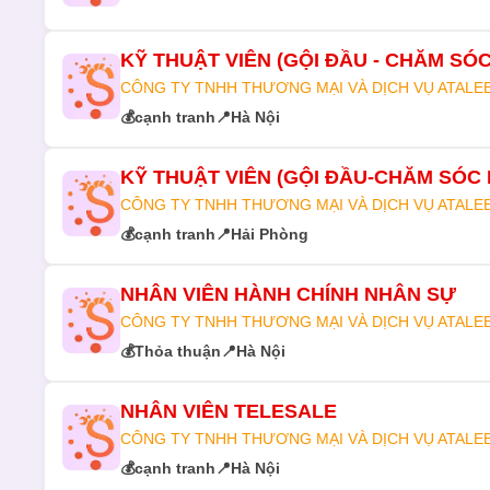
KỸ THUẬT VIÊN (GỘI ĐẦU - CHĂM SÓC
CÔNG TY TNHH THƯƠNG MẠI VÀ DỊCH VỤ ATALE
💰
cạnh tranh
📍
Hà Nội
KỸ THUẬT VIÊN (GỘI ĐẦU-CHĂM SÓC 
CÔNG TY TNHH THƯƠNG MẠI VÀ DỊCH VỤ ATALE
💰
cạnh tranh
📍
Hải Phòng
NHÂN VIÊN HÀNH CHÍNH NHÂN SỰ
CÔNG TY TNHH THƯƠNG MẠI VÀ DỊCH VỤ ATALE
💰
Thỏa thuận
📍
Hà Nội
NHÂN VIÊN TELESALE
CÔNG TY TNHH THƯƠNG MẠI VÀ DỊCH VỤ ATALE
💰
cạnh tranh
📍
Hà Nội