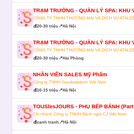
TRẠM TRƯỞNG - QUẢN LÝ SPA: KHU 
CÔNG TY TNHH THƯƠNG MẠI VÀ DỊCH VỤ ATALE
💰
20-30 triệu
📍
Hà Nội
TRẠM TRƯỞNG - QUẢN LÝ SPA: KHU 
CÔNG TY TNHH THƯƠNG MẠI VÀ DỊCH VỤ ATALE
💰
20-30 triệu
📍
Hải Phòng
NHÂN VIÊN SALES Mỹ Phẩm
Công ty TNHH Goodsaletech Việt Nam
💰
10-15 triệu
📍
Hà Nội
TOUSlesJOURS - PHỤ BẾP BÁNH (Part 
Chi nhánh Công ty TNHH Bánh ngọt CJ Việt Nam
💰
cạnh tranh
📍
Hà Nội