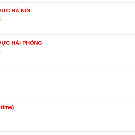
VỰC HÀ NỘI
E
VỰC HẢI PHÒNG
E
time)