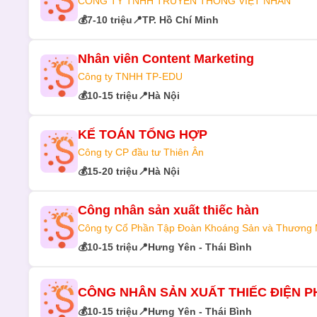
CÔNG TY TNHH TRUYỀN THÔNG VIỆT NHÂN
💰
7-10 triệu
📍
TP. Hồ Chí Minh
Nhân viên Content Marketing
Công ty TNHH TP-EDU
💰
10-15 triệu
📍
Hà Nội
KẾ TOÁN TỔNG HỢP
Công ty CP đầu tư Thiên Ân
💰
15-20 triệu
📍
Hà Nội
Công nhân sản xuất thiếc hàn
Công ty Cổ Phần Tập Đoàn Khoáng Sản và Thương
💰
10-15 triệu
📍
Hưng Yên - Thái Bình
CÔNG NHÂN SẢN XUẤT THIẾC ĐIỆN P
💰
10-15 triệu
📍
Hưng Yên - Thái Bình