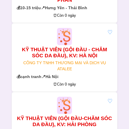
PHÂN
💰
10-15 triệu
📍
Hưng Yên - Thái Bình
⏰
Còn 0 ngày
♡
KỸ THUẬT VIÊN (GỘI ĐẦU - CHĂM
SÓC DA ĐẦU), KV: HÀ NỘI
CÔNG TY TNHH THƯƠNG MẠI VÀ DỊCH VỤ
ATALEE
💰
cạnh tranh
📍
Hà Nội
⏰
Còn 0 ngày
♡
KỸ THUẬT VIÊN (GỘI ĐẦU-CHĂM SÓC
DA ĐẦU), KV: HẢI PHÒNG