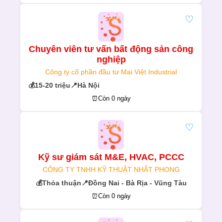
♡
Chuyên viên tư vấn bất động sản công
nghiệp
Công ty cổ phần đầu tư Mai Việt Industrial
💰
15-20 triệu
📍
Hà Nội
⏰
Còn 0 ngày
♡
Kỹ sư giám sát M&E, HVAC, PCCC
CÔNG TY TNHH KỸ THUẬT NHẤT PHONG
💰
Thỏa thuận
📍
Đồng Nai - Bà Rịa - Vũng Tàu
⏰
Còn 0 ngày