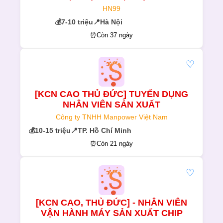
HN99
💰
7-10 triệu
📍
Hà Nội
⏰
Còn 37 ngày
♡
[KCN CAO THỦ ĐỨC] TUYỂN DỤNG
NHÂN VIÊN SẢN XUẤT
Công ty TNHH Manpower Việt Nam
💰
10-15 triệu
📍
TP. Hồ Chí Minh
⏰
Còn 21 ngày
♡
[KCN CAO, THỦ ĐỨC] - NHÂN VIÊN
VẬN HÀNH MÁY SẢN XUẤT CHIP