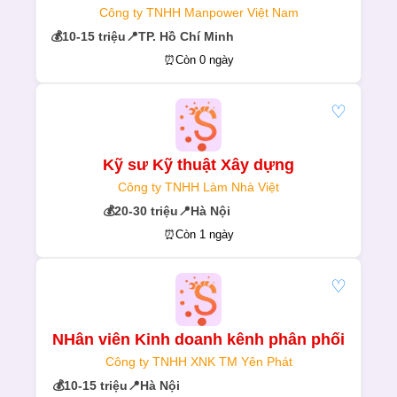
Công ty TNHH Manpower Việt Nam
💰
10-15 triệu
📍
TP. Hồ Chí Minh
⏰
Còn 0 ngày
♡
Kỹ sư Kỹ thuật Xây dựng
Công ty TNHH Làm Nhà Việt
💰
20-30 triệu
📍
Hà Nội
⏰
Còn 1 ngày
♡
NHân viên Kinh doanh kênh phân phối
Công ty TNHH XNK TM Yên Phát
💰
10-15 triệu
📍
Hà Nội