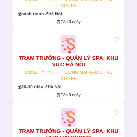
ATALEE
💰
cạnh tranh
📍
Hà Nội
⏰
Còn 0 ngày
♡
TRẠM TRƯỞNG - QUẢN LÝ SPA: KHU
VỰC HÀ NỘI
CÔNG TY TNHH THƯƠNG MẠI VÀ DỊCH VỤ
ATALEE
💰
20-30 triệu
📍
Hà Nội
⏰
Còn 0 ngày
♡
TRẠM TRƯỞNG - QUẢN LÝ SPA: KHU