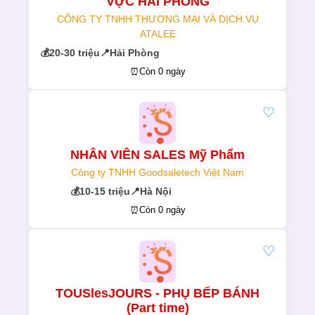
VỰC HẢI PHÒNG
CÔNG TY TNHH THƯƠNG MẠI VÀ DỊCH VỤ
ATALEE
💰
20-30 triệu
📍
Hải Phòng
⏰
Còn 0 ngày
♡
NHÂN VIÊN SALES Mỹ Phẩm
Công ty TNHH Goodsaletech Việt Nam
💰
10-15 triệu
📍
Hà Nội
⏰
Còn 0 ngày
♡
TOUSlesJOURS - PHỤ BẾP BÁNH
(Part time)