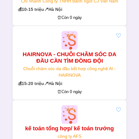
Chi nhánh Công ty TNHH Bánh ngọt CJ Việt Nam
💰
10-15 triệu
📍
Hà Nội
⏰
Còn 0 ngày
♡
HAIRNOVA - CHUỖI CHĂM SÓC DA
ĐẦU CẦN TÌM ĐỒNG ĐỘI
Chuỗi chăm sóc da đầu kết hợp công nghệ AI -
HAIRNOVA
💰
15-20 triệu
📍
Hà Nội
⏰
Còn 0 ngày
♡
kế toán tổng hợp/ kế toán trưởng
công ty AFS