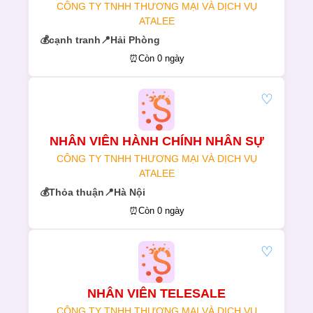
CÔNG TY TNHH THƯƠNG MẠI VÀ DỊCH VỤ
ATALEE
💰
cạnh tranh
📍
Hải Phòng
⏰
Còn 0 ngày
♡
NHÂN VIÊN HÀNH CHÍNH NHÂN SỰ
CÔNG TY TNHH THƯƠNG MẠI VÀ DỊCH VỤ
ATALEE
💰
Thỏa thuận
📍
Hà Nội
⏰
Còn 0 ngày
♡
NHÂN VIÊN TELESALE
CÔNG TY TNHH THƯƠNG MẠI VÀ DỊCH VỤ