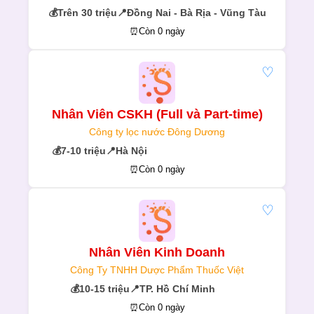
💰
Trên 30 triệu
📍
Đồng Nai - Bà Rịa - Vũng Tàu
⏰
Còn 0 ngày
♡
Nhân Viên CSKH (Full và Part-time)
Công ty lọc nước Đông Dương
💰
7-10 triệu
📍
Hà Nội
⏰
Còn 0 ngày
♡
Nhân Viên Kinh Doanh
Công Ty TNHH Dược Phẩm Thuốc Việt
💰
10-15 triệu
📍
TP. Hồ Chí Minh
⏰
Còn 0 ngày