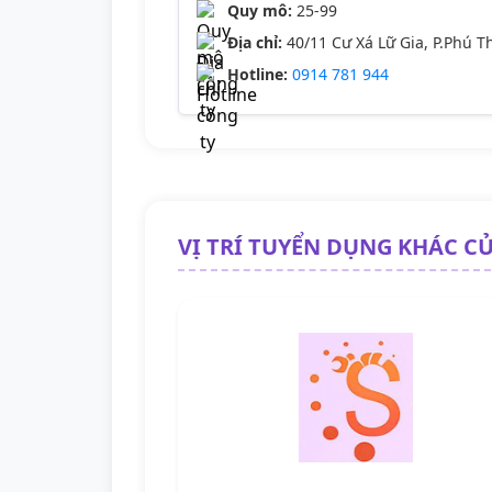
Quy mô:
25-99
Địa chỉ:
40/11 Cư Xá Lữ Gia, P.Phú T
Hotline:
0914 781 944
VỊ TRÍ TUYỂN DỤNG KHÁC C