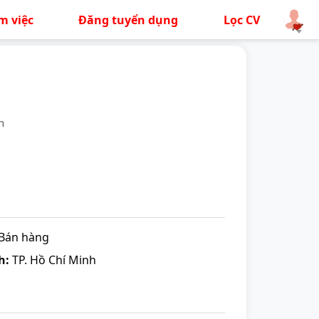
m việc
Đăng tuyển dụng
Lọc CV
h
 Bán hàng
h:
TP. Hồ Chí Minh