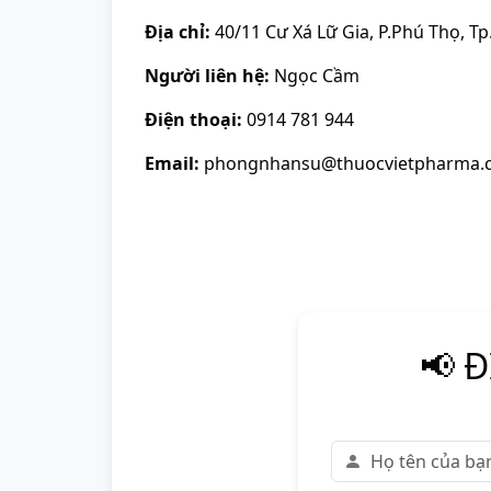
Địa chỉ:
40/11 Cư Xá Lữ Gia, P.Phú Thọ, T
Người liên hệ:
Ngọc Cầm
Điện thoại:
0914 781 944
Email:
phongnhansu@thuocvietpharma.
📢 