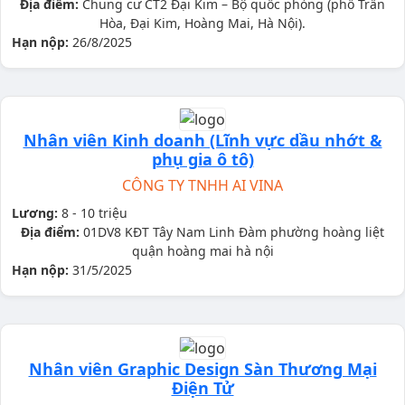
Địa điểm:
Chung cư CT2 Đại Kim – Bộ quốc phòng (phố Trần
Hòa, Đại Kim, Hoàng Mai, Hà Nội).
Hạn nộp:
26/8/2025
Nhân viên Kinh doanh (Lĩnh vực dầu nhớt &
phụ gia ô tô)
CÔNG TY TNHH AI VINA
Lương:
8 - 10 triệu
Địa điểm:
01DV8 KĐT Tây Nam Linh Đàm phường hoàng liệt
quận hoàng mai hà nội
Hạn nộp:
31/5/2025
Nhân viên Graphic Design Sàn Thương Mại
Điện Tử